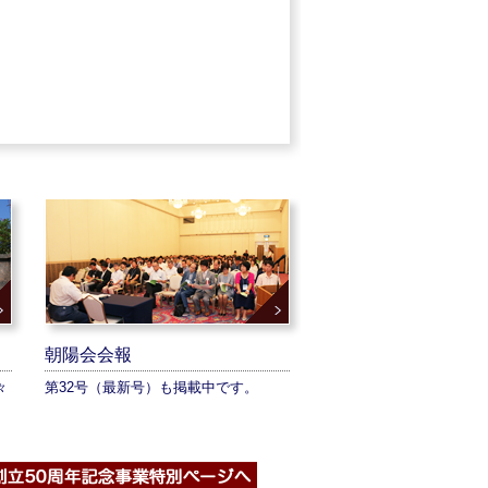
朝陽会会報
々
第32号（最新号）も掲載中です。
西高校同窓会